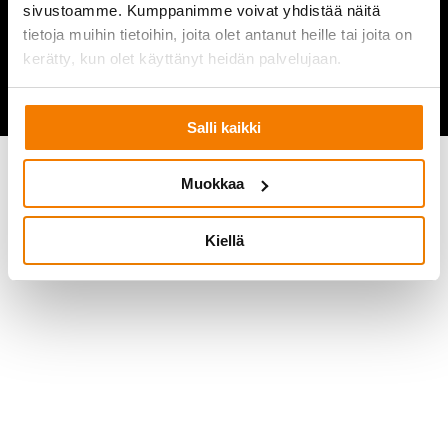
2026 @ Purkupiha Oy
sivustoamme. Kumppanimme voivat yhdistää näitä
All rights Reserved
tietoja muihin tietoihin, joita olet antanut heille tai joita on
Rekisteriseloste
Järjestelmien tietosuojaseloste
kerätty, kun olet käyttänyt heidän palvelujaan.
Evastekaytannot
Salli kaikki
Muokkaa
Kiellä