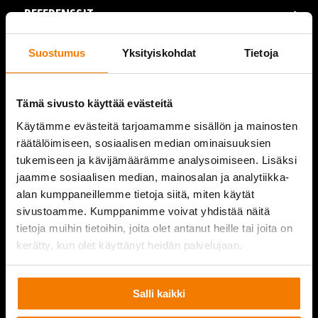
REFERENSSIT
AJANKOHTAISTA
Suostumus
Yksityiskohdat
Tietoja
VIDEOT
Tämä sivusto käyttää evästeitä
YRITYS
Käytämme evästeitä tarjoamamme sisällön ja mainosten
räätälöimiseen, sosiaalisen median ominaisuuksien
YHTEYSTIEDOT
tukemiseen ja kävijämäärämme analysoimiseen. Lisäksi
jaamme sosiaalisen median, mainosalan ja analytiikka-
alan kumppaneillemme tietoja siitä, miten käytät
sivustoamme. Kumppanimme voivat yhdistää näitä
PURKUPIHA
tietoja muihin tietoihin, joita olet antanut heille tai joita on
kerätty, kun olet käyttänyt heidän palvelujaan.
Salli kaikki