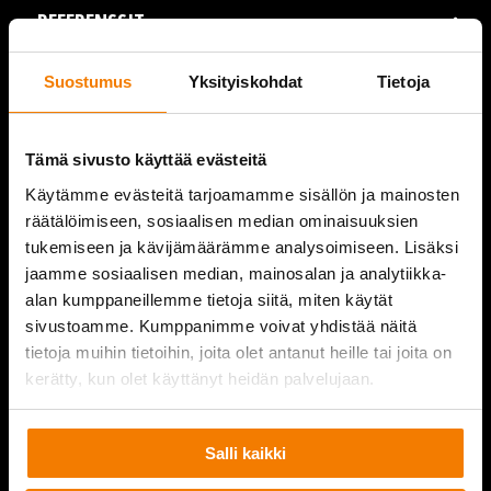
REFERENSSIT
AJANKOHTAISTA
Suostumus
Yksityiskohdat
Tietoja
VIDEOT
Tämä sivusto käyttää evästeitä
YRITYS
Käytämme evästeitä tarjoamamme sisällön ja mainosten
räätälöimiseen, sosiaalisen median ominaisuuksien
YHTEYSTIEDOT
tukemiseen ja kävijämäärämme analysoimiseen. Lisäksi
jaamme sosiaalisen median, mainosalan ja analytiikka-
alan kumppaneillemme tietoja siitä, miten käytät
sivustoamme. Kumppanimme voivat yhdistää näitä
PURKUPIHA
tietoja muihin tietoihin, joita olet antanut heille tai joita on
kerätty, kun olet käyttänyt heidän palvelujaan.
Salli kaikki