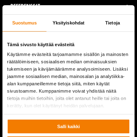
REFERENSSIT
AJANKOHTAISTA
Suostumus
Yksityiskohdat
Tietoja
VIDEOT
Tämä sivusto käyttää evästeitä
YRITYS
Käytämme evästeitä tarjoamamme sisällön ja mainosten
räätälöimiseen, sosiaalisen median ominaisuuksien
YHTEYSTIEDOT
tukemiseen ja kävijämäärämme analysoimiseen. Lisäksi
jaamme sosiaalisen median, mainosalan ja analytiikka-
alan kumppaneillemme tietoja siitä, miten käytät
sivustoamme. Kumppanimme voivat yhdistää näitä
PURKUPIHA
tietoja muihin tietoihin, joita olet antanut heille tai joita on
kerätty, kun olet käyttänyt heidän palvelujaan.
Salli kaikki