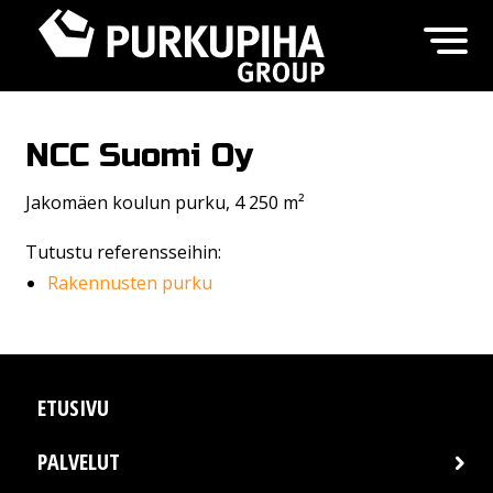
NCC Suomi Oy
Jakomäen koulun purku, 4 250 m²
Tutustu referensseihin:
Rakennusten purku
ETUSIVU
PALVELUT