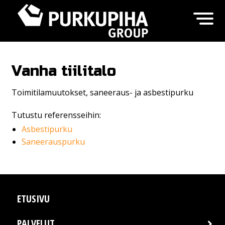
Vanha tiilitalo
Toimitilamuutokset, saneeraus- ja asbestipurku
Tutustu referensseihin:
Asbestipurku
Saneerauspurku
ETUSIVU
PALVELUT