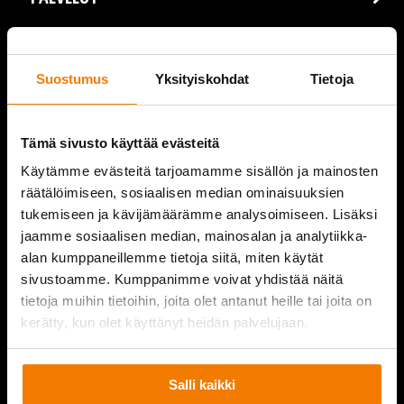
REFERENSSIT
Suostumus
Yksityiskohdat
Tietoja
AJANKOHTAISTA
VIDEOT
Tämä sivusto käyttää evästeitä
YRITYS
Käytämme evästeitä tarjoamamme sisällön ja mainosten
räätälöimiseen, sosiaalisen median ominaisuuksien
YHTEYSTIEDOT
tukemiseen ja kävijämäärämme analysoimiseen. Lisäksi
jaamme sosiaalisen median, mainosalan ja analytiikka-
alan kumppaneillemme tietoja siitä, miten käytät
sivustoamme. Kumppanimme voivat yhdistää näitä
tietoja muihin tietoihin, joita olet antanut heille tai joita on
PURKUPIHA
kerätty, kun olet käyttänyt heidän palvelujaan.
Salli kaikki