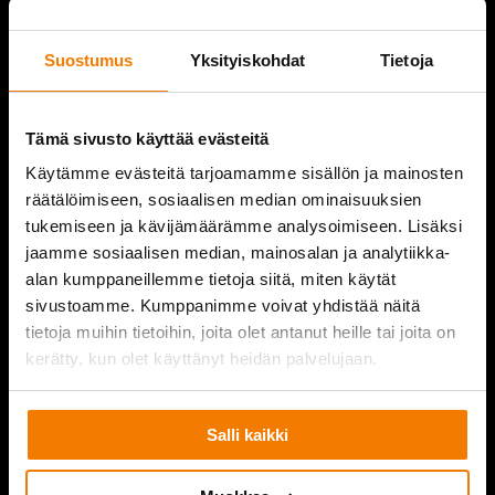
AJANKOHTAISTA
Suostumus
Yksityiskohdat
Tietoja
VIDEOT
YRITYS
Tämä sivusto käyttää evästeitä
Käytämme evästeitä tarjoamamme sisällön ja mainosten
YHTEYSTIEDOT
räätälöimiseen, sosiaalisen median ominaisuuksien
tukemiseen ja kävijämäärämme analysoimiseen. Lisäksi
jaamme sosiaalisen median, mainosalan ja analytiikka-
alan kumppaneillemme tietoja siitä, miten käytät
PURKUPIHA
sivustoamme. Kumppanimme voivat yhdistää näitä
tietoja muihin tietoihin, joita olet antanut heille tai joita on
kerätty, kun olet käyttänyt heidän palvelujaan.
Salli kaikki