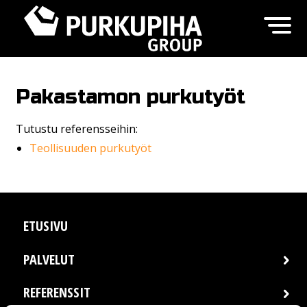
Pakastamon purkutyöt
Tutustu referensseihin:
Teollisuuden purkutyöt
ETUSIVU
PALVELUT
REFERENSSIT