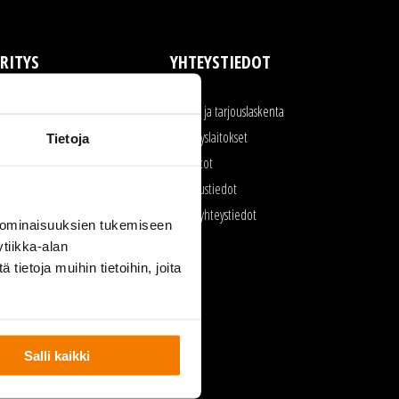
RITYS
YHTEYSTIEDOT
rityksen toiminta
Myynti ja tarjouslaskenta
aatu ja ympäristö
Kierrätyslaitokset
Tietoja
yöturvallisuus
Toimistot
urkukalusto
Laskutustiedot
voimet työpaikat
Kaikki yhteystiedot
 ominaisuuksien tukemiseen
lmoittajansuojelu
tiikka-alan
ietoja muihin tietoihin, joita
Salli kaikki