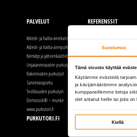
PALVELUT
REFERENSSIT
Asbesti- ja haitta-ainekartoitus
Asbestipurku
Asbesti- ja haitta-ainepurku
Linjasaneeraus
Suostumus
Kierrätys ja jätteenkäsittely
Rakennusten purku
Linjasaneerausten purkutyöt
Saneerauspurku
Tämä sivusto käyttää eväste
Rakennusten purkutyöt
Teollisuuden purkutyöt
Käytämme evästeitä tarjoama
Saneerauspurku
ja kävijämäärämme analysoim
Teollisuuden purkutyöt
kumppaneillemme tietoja siitä
olet antanut heille tai joita o
Demorock® – murske
www.purkutori.fi
PURKUTORI.FI
Kiellä