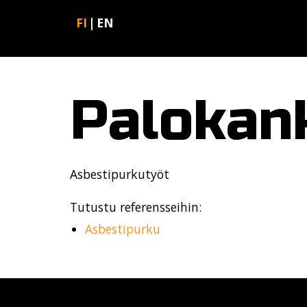
FI
EN
Palokan
Asbestipurkutyöt
Tutustu referensseihin:
Asbestipurku