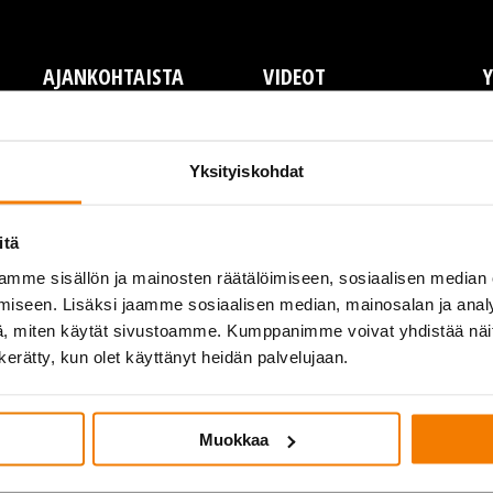
AJANKOHTAISTA
VIDEOT
Y
Y
L
Yksityiskohdat
T
P
itä
A
mme sisällön ja mainosten räätälöimiseen, sosiaalisen median
I
iseen. Lisäksi jaamme sosiaalisen median, mainosalan ja analy
, miten käytät sivustoamme. Kumppanimme voivat yhdistää näitä t
n kerätty, kun olet käyttänyt heidän palvelujaan.
Muokkaa