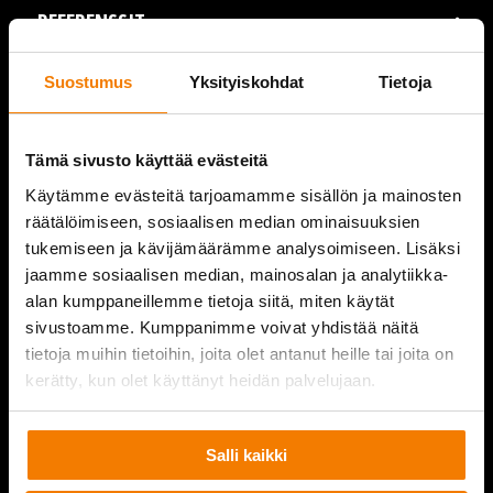
REFERENSSIT
AJANKOHTAISTA
Suostumus
Yksityiskohdat
Tietoja
VIDEOT
Tämä sivusto käyttää evästeitä
YRITYS
Käytämme evästeitä tarjoamamme sisällön ja mainosten
räätälöimiseen, sosiaalisen median ominaisuuksien
YHTEYSTIEDOT
tukemiseen ja kävijämäärämme analysoimiseen. Lisäksi
jaamme sosiaalisen median, mainosalan ja analytiikka-
alan kumppaneillemme tietoja siitä, miten käytät
sivustoamme. Kumppanimme voivat yhdistää näitä
PURKUPIHA
tietoja muihin tietoihin, joita olet antanut heille tai joita on
kerätty, kun olet käyttänyt heidän palvelujaan.
Salli kaikki