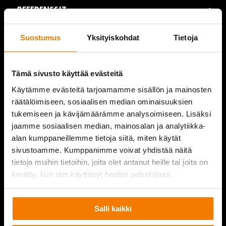
REFERENSSIT
AJANKOHTAISTA
Suostumus
Yksityiskohdat
Tietoja
VIDEOT
Tämä sivusto käyttää evästeitä
YRITYS
Käytämme evästeitä tarjoamamme sisällön ja mainosten
räätälöimiseen, sosiaalisen median ominaisuuksien
YHTEYSTIEDOT
tukemiseen ja kävijämäärämme analysoimiseen. Lisäksi
jaamme sosiaalisen median, mainosalan ja analytiikka-
alan kumppaneillemme tietoja siitä, miten käytät
sivustoamme. Kumppanimme voivat yhdistää näitä
PURKUPIHA
tietoja muihin tietoihin, joita olet antanut heille tai joita on
kerätty, kun olet käyttänyt heidän palvelujaan.
Salli kaikki