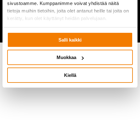
2026 @ Purkupiha Oy
sivustoamme. Kumppanimme voivat yhdistää näitä
All rights Reserved
tietoja muihin tietoihin, joita olet antanut heille tai joita on
Rekisteriseloste
Järjestelmien tietosuojaseloste
kerätty, kun olet käyttänyt heidän palvelujaan.
Evastekaytannot
Salli kaikki
Muokkaa
Kiellä