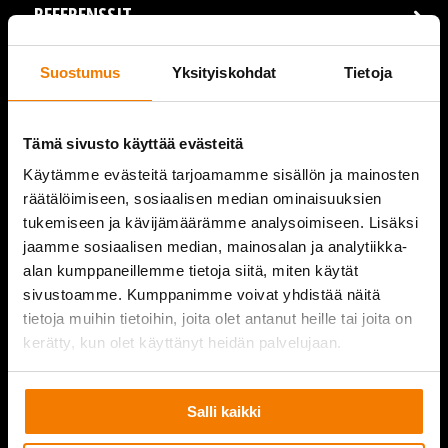
REFERENSSIT
AJANKOHTAISTA
Suostumus
Yksityiskohdat
Tietoja
VIDEOT
Tämä sivusto käyttää evästeitä
YRITYS
Käytämme evästeitä tarjoamamme sisällön ja mainosten
räätälöimiseen, sosiaalisen median ominaisuuksien
YHTEYSTIEDOT
tukemiseen ja kävijämäärämme analysoimiseen. Lisäksi
jaamme sosiaalisen median, mainosalan ja analytiikka-
alan kumppaneillemme tietoja siitä, miten käytät
sivustoamme. Kumppanimme voivat yhdistää näitä
PURKUPIHA
tietoja muihin tietoihin, joita olet antanut heille tai joita on
kerätty, kun olet käyttänyt heidän palvelujaan.
Salli kaikki