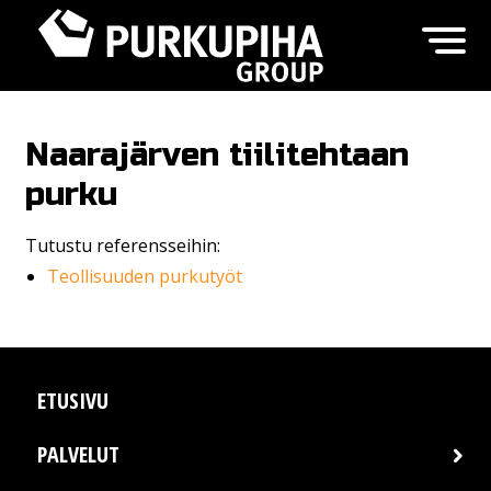
Naarajärven tiilitehtaan
purku
Tutustu referensseihin:
Teollisuuden purkutyöt
ETUSIVU
PALVELUT