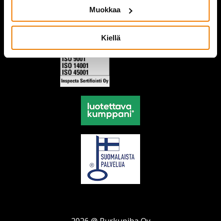
Muokkaa
Kiellä
2026 @ Purkupiha Oy