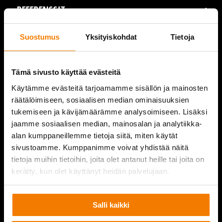
REFERENSSIT
AJANKOHTAISTA
Suostumus
Yksityiskohdat
Tietoja
VIDEOT
Tämä sivusto käyttää evästeitä
YRITYS
Käytämme evästeitä tarjoamamme sisällön ja mainosten
räätälöimiseen, sosiaalisen median ominaisuuksien
YHTEYSTIEDOT
tukemiseen ja kävijämäärämme analysoimiseen. Lisäksi
jaamme sosiaalisen median, mainosalan ja analytiikka-
alan kumppaneillemme tietoja siitä, miten käytät
sivustoamme. Kumppanimme voivat yhdistää näitä
PURKUPIHA
tietoja muihin tietoihin, joita olet antanut heille tai joita on
kerätty, kun olet käyttänyt heidän palvelujaan.
Salli kaikki