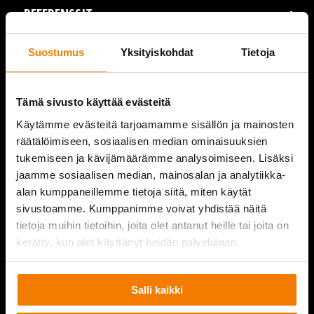
REFERENSSIT
AJANKOHTAISTA
Suostumus
Yksityiskohdat
Tietoja
VIDEOT
Tämä sivusto käyttää evästeitä
YRITYS
Käytämme evästeitä tarjoamamme sisällön ja mainosten
räätälöimiseen, sosiaalisen median ominaisuuksien
YHTEYSTIEDOT
tukemiseen ja kävijämäärämme analysoimiseen. Lisäksi
jaamme sosiaalisen median, mainosalan ja analytiikka-
alan kumppaneillemme tietoja siitä, miten käytät
sivustoamme. Kumppanimme voivat yhdistää näitä
PURKUPIHA
tietoja muihin tietoihin, joita olet antanut heille tai joita on
kerätty, kun olet käyttänyt heidän palvelujaan.
Salli kaikki