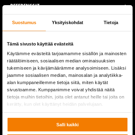
REFERENSSIT
AJANKOHTAISTA
Suostumus
Yksityiskohdat
Tietoja
VIDEOT
Tämä sivusto käyttää evästeitä
YRITYS
Käytämme evästeitä tarjoamamme sisällön ja mainosten
räätälöimiseen, sosiaalisen median ominaisuuksien
YHTEYSTIEDOT
tukemiseen ja kävijämäärämme analysoimiseen. Lisäksi
jaamme sosiaalisen median, mainosalan ja analytiikka-
alan kumppaneillemme tietoja siitä, miten käytät
sivustoamme. Kumppanimme voivat yhdistää näitä
PURKUPIHA
tietoja muihin tietoihin, joita olet antanut heille tai joita on
kerätty, kun olet käyttänyt heidän palvelujaan.
Salli kaikki