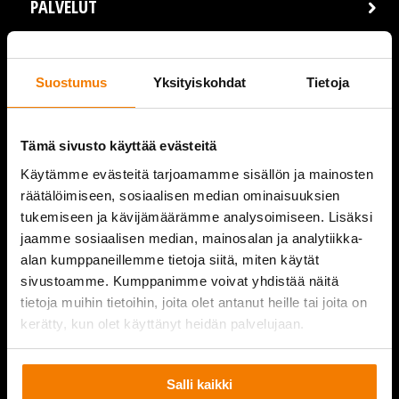
PALVELUT
REFERENSSIT
Suostumus
Yksityiskohdat
Tietoja
AJANKOHTAISTA
VIDEOT
Tämä sivusto käyttää evästeitä
Käytämme evästeitä tarjoamamme sisällön ja mainosten
YRITYS
räätälöimiseen, sosiaalisen median ominaisuuksien
tukemiseen ja kävijämäärämme analysoimiseen. Lisäksi
YHTEYSTIEDOT
jaamme sosiaalisen median, mainosalan ja analytiikka-
alan kumppaneillemme tietoja siitä, miten käytät
sivustoamme. Kumppanimme voivat yhdistää näitä
tietoja muihin tietoihin, joita olet antanut heille tai joita on
PURKUPIHA
kerätty, kun olet käyttänyt heidän palvelujaan.
Salli kaikki