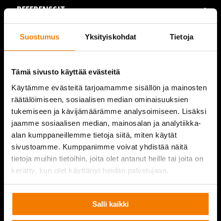
REFERENSSIT
AJANKOHTAISTA
Suostumus
Yksityiskohdat
Tietoja
VIDEOT
Tämä sivusto käyttää evästeitä
YRITYS
Käytämme evästeitä tarjoamamme sisällön ja mainosten
räätälöimiseen, sosiaalisen median ominaisuuksien
YHTEYSTIEDOT
tukemiseen ja kävijämäärämme analysoimiseen. Lisäksi
jaamme sosiaalisen median, mainosalan ja analytiikka-
alan kumppaneillemme tietoja siitä, miten käytät
sivustoamme. Kumppanimme voivat yhdistää näitä
PURKUPIHA
tietoja muihin tietoihin, joita olet antanut heille tai joita on
kerätty, kun olet käyttänyt heidän palvelujaan.
Salli kaikki