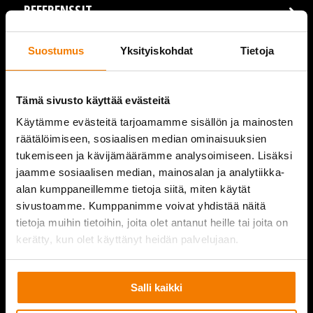
REFERENSSIT
AJANKOHTAISTA
Suostumus
Yksityiskohdat
Tietoja
VIDEOT
Tämä sivusto käyttää evästeitä
YRITYS
Käytämme evästeitä tarjoamamme sisällön ja mainosten
räätälöimiseen, sosiaalisen median ominaisuuksien
YHTEYSTIEDOT
tukemiseen ja kävijämäärämme analysoimiseen. Lisäksi
jaamme sosiaalisen median, mainosalan ja analytiikka-
alan kumppaneillemme tietoja siitä, miten käytät
sivustoamme. Kumppanimme voivat yhdistää näitä
PURKUPIHA
tietoja muihin tietoihin, joita olet antanut heille tai joita on
kerätty, kun olet käyttänyt heidän palvelujaan.
Salli kaikki