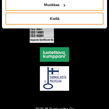
Muokkaa
Kiellä
2026 @ Purkupiha Oy