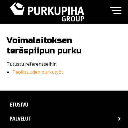
Voimalaitoksen
teräspiipun purku
Tutustu referensseihin:
Teollisuuden purkutyöt
ETUSIVU
PALVELUT