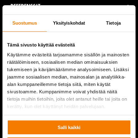
REFERENSSIT
AJANKOHTAISTA
Suostumus
Yksityiskohdat
Tietoja
VIDEOT
Tämä sivusto käyttää evästeitä
YRITYS
Käytämme evästeitä tarjoamamme sisällön ja mainosten
räätälöimiseen, sosiaalisen median ominaisuuksien
YHTEYSTIEDOT
tukemiseen ja kävijämäärämme analysoimiseen. Lisäksi
jaamme sosiaalisen median, mainosalan ja analytiikka-
alan kumppaneillemme tietoja siitä, miten käytät
sivustoamme. Kumppanimme voivat yhdistää näitä
PURKUPIHA
tietoja muihin tietoihin, joita olet antanut heille tai joita on
kerätty, kun olet käyttänyt heidän palvelujaan.
Salli kaikki