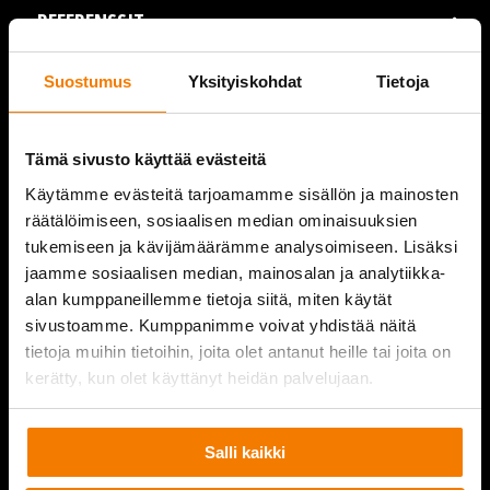
REFERENSSIT
AJANKOHTAISTA
Suostumus
Yksityiskohdat
Tietoja
VIDEOT
Tämä sivusto käyttää evästeitä
YRITYS
Käytämme evästeitä tarjoamamme sisällön ja mainosten
räätälöimiseen, sosiaalisen median ominaisuuksien
YHTEYSTIEDOT
tukemiseen ja kävijämäärämme analysoimiseen. Lisäksi
jaamme sosiaalisen median, mainosalan ja analytiikka-
alan kumppaneillemme tietoja siitä, miten käytät
sivustoamme. Kumppanimme voivat yhdistää näitä
PURKUPIHA
tietoja muihin tietoihin, joita olet antanut heille tai joita on
kerätty, kun olet käyttänyt heidän palvelujaan.
Salli kaikki