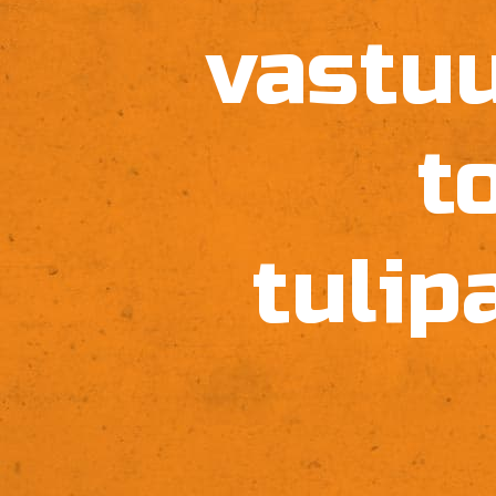
vastuu
t
tuli