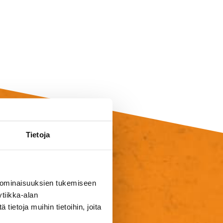
Tietoja
yntö
 ominaisuuksien tukemiseen
tiikka-alan
i heräsikö jotain
ietoja muihin tietoihin, joita
mme sinuun