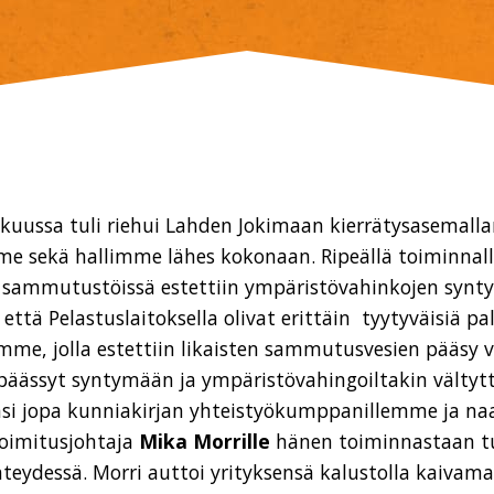
kuussa tuli riehui Lahden Jokimaan kierrätysasemal
me sekä hallimme lähes kokonaan. Ripeällä toiminnal
n sammutustöissä estettiin ympäristövahinkojen synty
ttä Pelastuslaitoksella olivat erittäin tyytyväisiä pa
e, jolla estettiin likaisten sammutusvesien pääsy v
 päässyt syntymään ja ympäristövahingoiltakin vältyt
nsi jopa kunniakirjan yhteistyökumppanillemme ja n
toimitusjohtaja
Mika Morrille
hänen toiminnastaan tu
eydessä. Morri auttoi yrityksensä kalustolla kaivam