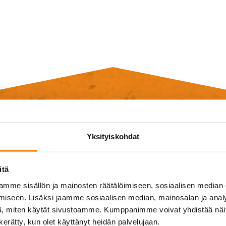
Yksityiskohdat
ä tarjouspy
itä
mme sisällön ja mainosten räätälöimiseen, sosiaalisen median
iseen. Lisäksi jaamme sosiaalisen median, mainosalan ja analy
tietoja palveluistamme, tarjouksen purku-urakallesi va
, miten käytät sivustoamme. Kumppanimme voivat yhdistää näitä t
yttävää? Jätä meille yhteystietosi ja viesti, niin ole
n kerätty, kun olet käyttänyt heidän palvelujaan.