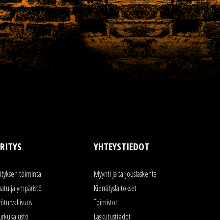
RITYS
YHTEYSTIEDOT
rityksen toiminta
Myynti ja tarjouslaskenta
aatu ja ympäristö
Kierrätyslaitokset
yöturvallisuus
Toimistot
urkukalusto
Laskutustiedot