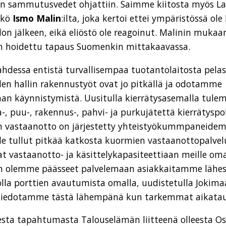
ihin sammutusvedet ohjattiin. Saimme kiitosta myös 
kkö
Ismo Malin
:ilta, joka kertoi ettei ympäristössä o
on jälkeen, eikä eliöstö ole reagoinut. Malinin mukaa
in hoidettu tapaus Suomenkin mittakaavassa.
dessa entistä turvallisempaa tuotantolaitosta pelas
den hallin rakennustyöt ovat jo pitkällä ja odotamme
an käynnistymistä. Uusitulla kierrätysasemalla tule
-, puu-, rakennus-, pahvi- ja purkujätettä kierrätyspo
n vastaanotto on järjestetty yhteistyökummpaneidem
le tullut pitkää katkosta kuormien vastaanottopalvelu
vat vastaanotto- ja käsittelykapasiteettiaan meille 
ten olemme päässeet palvelemaan asiakkaitamme lähes
la porttien avautumista omalla, uudistetulla Jokim
 Tiedotamme tästä lähempänä kun tarkemmat aikataulu
sesta tapahtumasta Talouselämän liitteenä olleesta 