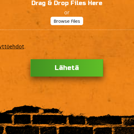
Drag & Drop Files Here
or
Browse Files
yttöehdot
.