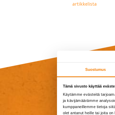
artikkelista
Suostumus
Jät
Tämä sivusto käyttää eväste
Käytämme evästeitä tarjoama
ja kävijämäärämme analysoim
Tarvitsetko lisä
kumppaneillemme tietoja siitä
muuta kys
olet antanut heille tai joita o