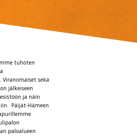
lamme tuhoten
la
. Viranomaiset sekä
lon jälkeiseen
esistöön ja näin
tiin. Päijät-Hämeen
aapurillemme
lipalon
aan paloalueen