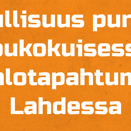
llisuus pun
oukokuises
palotapahtu
Lahdessa