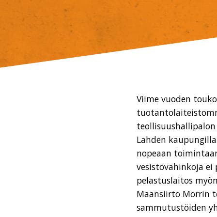
Viime vuoden touko
tuotantolaiteistom
teollisuushallipalo
Lahden kaupungilla e
nopeaan toimintaamm
vesistövahinkoja ei
pelastuslaitos myö
Maansiirto Morrin 
sammutustöiden yht