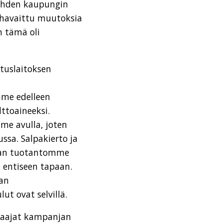
Lahden kaupungin
le havaittu muutoksia
n tämä oli
tuslaitoksen
mme edelleen
lttoaineeksi.
me avulla, joten
ssa. Salpakierto ja
oman tuotantomme
 entiseen tapaan.
aan
t ovat selvillä.
Osaajat kampanjan