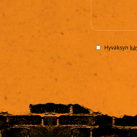
Hyväksyn
kä
Please
leave
this
field
empty.