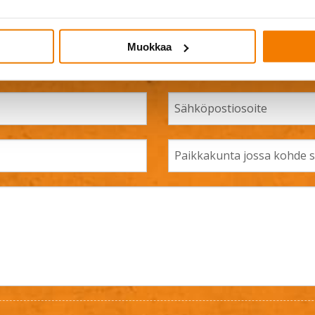
mahdollisimman pian yhteydessä!
Muokkaa