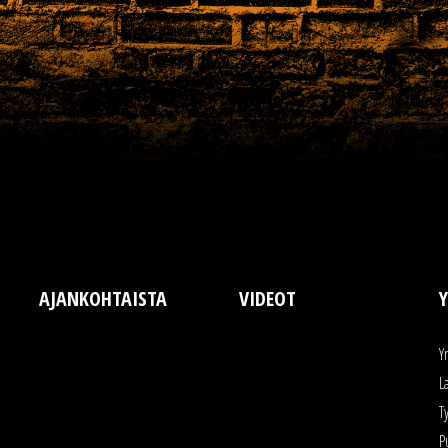
AJANKOHTAISTA
VIDEOT
Y
Y
L
T
P