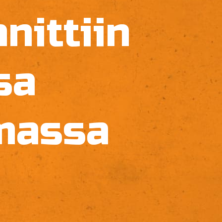
nittiin
sa
massa