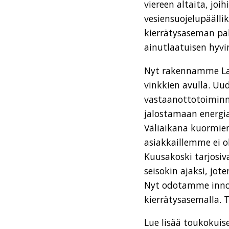
viereen altaita, jo
vesiensuojelupäälli
kierrätysaseman pal
ainutlaatuisen hyv
Nyt rakennamme Lah
vinkkien avulla. Uu
vastaanottotoiminn
jalostamaan energia
Väliaikana kuormie
asiakkaillemme ei o
Kuusakoski tarjosi
seisokin ajaksi, jo
Nyt odotamme innol
kierrätysasemalla.
Lue lisää toukokui