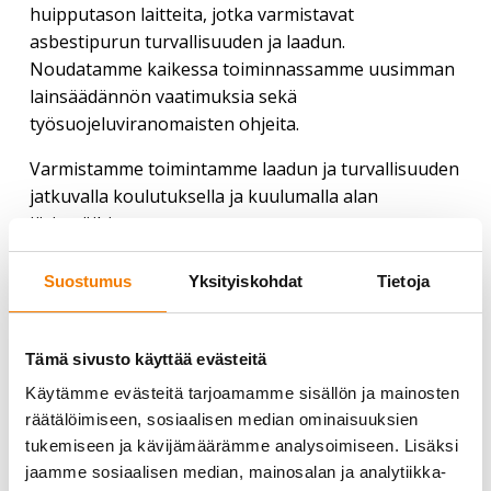
huipputason laitteita, jotka varmistavat
asbestipurun turvallisuuden ja laadun.
Noudatamme kaikessa toiminnassamme uusimman
lainsäädännön vaatimuksia sekä
työsuojeluviranomaisten ohjeita.
Varmistamme toimintamme laadun ja turvallisuuden
jatkuvalla koulutuksella ja kuulumalla alan
järjestöihin:
Rakentamisen laatu Ry:n RALA-pätevyys
Suostumus
Yksityiskohdat
Tietoja
Asbestipurkutyölupa (AVI:n myöntämä)
ISO 9001:2015 laatu-, ISO 14001:2015 ympäristö-
ja ISO 45001:2018 työterveys- ja
Tämä sivusto käyttää evästeitä
turvallisuussertifikaatit
Käytämme evästeitä tarjoamamme sisällön ja mainosten
Rakennusteollisuus RT:n jäsen
räätälöimiseen, sosiaalisen median ominaisuuksien
Suomen Asbesti- ja Pölysaneerausalan liiton (SAP
tukemiseen ja kävijämäärämme analysoimiseen. Lisäksi
ry) jäsen
jaamme sosiaalisen median, mainosalan ja analytiikka-