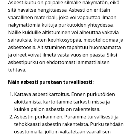
Asbestikuitu on paljaalle silmälle näkymätön, eikä
sitä havaitse hengittäessä. Asbesti on erittäin
vaarallinen materiaali, joka voi vapauttaa ilmaan
näkymättömiä kuituja purkutöiden yhteydessä.
Näille kuiduille altistuminen voi aiheuttaa vakavia
sairauksia, kuten keuhkosyöpää, mesotelioomaa ja
asbestoosia. Altistuminen tapahtuu huomaamatta
ja oireet voivat ilmetä vasta vuosien päästä. Siksi
asbestipurku on ehdottomasti ammattilaisen
tehtävä.
Näin asbesti puretaan turvallisesti:
Kattava asbestikartoitus. Ennen purkutöiden
aloittamista, kartoitamme tarkasti missä ja
kuinka paljon asbestia on rakenteissa.
Asbestin purkaminen. Puramme turvallisesti ja
tehokkaasti asbestin rakenteista. Purku tehdään
osastoimalla, jolloin vältätetään vaarallisen