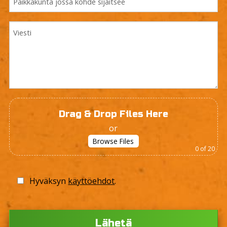
Drag & Drop Files Here
or
Browse Files
0
of 20
Hyväksyn
käyttöehdot
.