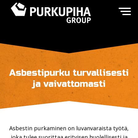
Asbestipurku turvallisesti
ja vaivattomasti
Asbestin purkaminen on luvanvaraista työtä,
joka tulee suorittaa erityisen huolellisesti ja