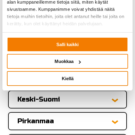
alan kumppaneillemme tietoja siitä, miten käytät
sivustoamme. Kumppanimme voivat yhdistää näitä
tietoja muihin tietoihin, joita olet antanut heille tai joita on
kerätty, kun olet käyttänyt heidän palvelujaan.
Salli kaikki
Kysy lisää:
Muokkaa
Pääkaupunkiseutu
Kiellä
Keski-Suomi
Pirkanmaa