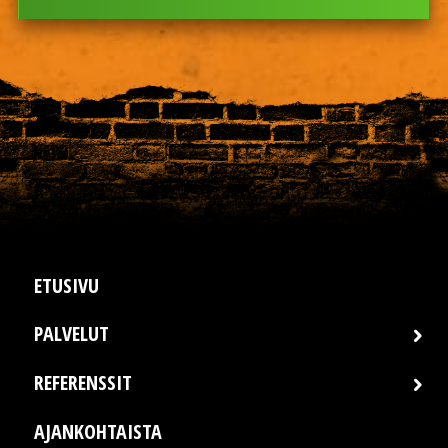
Please
leave
this
field
empty.
ETUSIVU
PALVELUT
REFERENSSIT
AJANKOHTAISTA