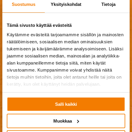
Suostumus
Yksityiskohdat
Tietoja
Jätä meille yhteystietosi ja viesti, niin olemme sinuun
mahdollisimman pian yhteydessä!
Tämä sivusto käyttää evästeitä
Käytämme evästeitä tarjoamamme sisällön ja mainosten
räätälöimiseen, sosiaalisen median ominaisuuksien
tukemiseen ja kävijämäärämme analysoimiseen. Lisäksi
jaamme sosiaalisen median, mainosalan ja analytiikka-
alan kumppaneillemme tietoja siitä, miten käytät
sivustoamme. Kumppanimme voivat yhdistää näitä
tietoja muihin tietoihin, joita olet antanut heille tai joita on
kerätty, kun olet käyttänyt heidän palvelujaan.
Salli kaikki
Muokkaa