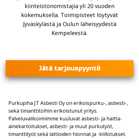
kiinteistönomistajia yli 20 vuoden
kokemuksella. Toimipisteet löytyvät
Jyväskylästä ja Oulun läheisyydestä
Kempeleestä.
Jätä tarjouspyyntö
Purkupiha JT Asbesti Oy on erikoispurku-, asbesti-,
sekä timanttitöihin erikoistunut yritys.
Palveluvalikoimiimme kuuluvat asbesti- ja haitta-
ainekartoitukset, asbesti- ja muut purkutyöt,
timanttityöt sekä lattioiden hionnat ja -kiillotukset.