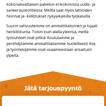
kokonaisvaltaisen palvelun erikokoisissa uudis- ja
saneerauskohteissa. Meiltä saat myös lattioiden
hionnat ja -kiillotukset nykyaikaisilla työkaluilla.
Suurin vahvuutemme on ammattitaitoinen ja lojaali
henkilökunta. Toisin kuin alalla yleensä, meillä
työsuhteet ovat pitkiä. Koulutamme ja
perehdytämme ammattilaisemme huolellisesti itse,
ja työntekijämme ovat osaamisestaan ansaitusti
ylpeitä.
Jätä tarjouspyyntö
Tarvitsetko lisätietoja palveluistamme, tarjouksen
purku-urakallesi vai heräsikö jotain muuta kysyttävää?