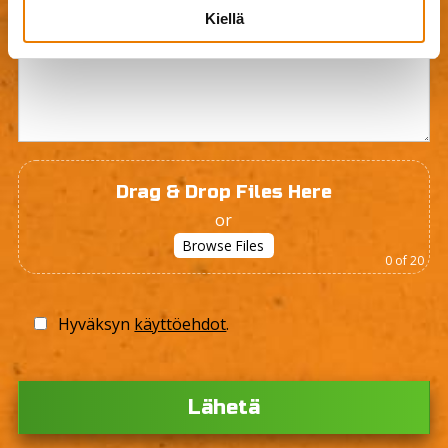
Kiellä
Drag & Drop Files Here
or
Browse Files
0
of 20
Hyväksyn
käyttöehdot
.
Ple