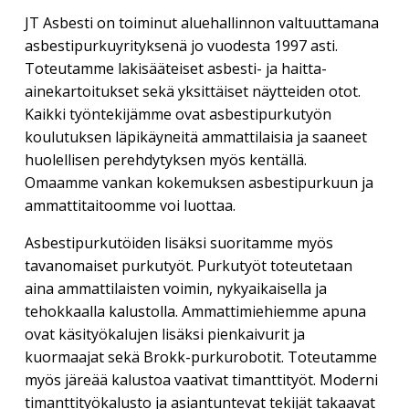
JT Asbesti on toiminut aluehallinnon valtuuttamana
asbestipurkuyrityksenä jo vuodesta 1997 asti.
Toteutamme lakisääteiset asbesti- ja haitta-
ainekartoitukset sekä yksittäiset näytteiden otot.
Kaikki työntekijämme ovat asbestipurkutyön
koulutuksen läpikäyneitä ammattilaisia ja saaneet
huolellisen perehdytyksen myös kentällä.
Omaamme vankan kokemuksen asbestipurkuun ja
ammattitaitoomme voi luottaa.
Asbestipurkutöiden lisäksi suoritamme myös
tavanomaiset purkutyöt. Purkutyöt toteutetaan
aina ammattilaisten voimin, nykyaikaisella ja
tehokkaalla kalustolla. Ammattimiehiemme apuna
ovat käsityökalujen lisäksi pienkaivurit ja
kuormaajat sekä Brokk-purkurobotit. Toteutamme
myös järeää kalustoa vaativat timanttityöt. Moderni
timanttityökalusto ja asiantuntevat tekijät takaavat